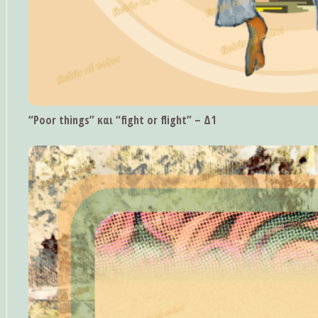
“Poor things” και “fight or flight” – Δ1