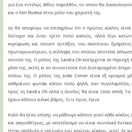
για ένα εντελώς άθλιο παρελθόν, το οποίο θα δικαιολογού
και ο Kim Bodnia στον ρόλο του χειριστή της.
Δε θα αποφύγω να επισημάνω ότι ο πρώτος κύκλος είναι
δεύτερο και έναν τρίτο πολύ καλούς, αλλά λίγο κατώ
κορύφωση και closure αντάξιες του σκατένιου δράματο
πρωταγωνιστριών, η σύλληψη του οποίου αποτελεί άλλωστε
σύνολό της. Ο ρόλος της Sandra Oh κατέρχεται σε περιοχή τ
μέσα της, εκτός κι αν συναντούσε ένα διαταραγμένο άτομο 
επάνω της. Ο ρόλος της Jodie Comer είναι εξ ορισμού μ
ασθμαίνον φωτάκι κάπου πολύ ψηλά, σαν πυγολαμπίδα, κα
προς τη Sandra Oh αλλά η άνοδος θα είναι τόσο απλή; Τα 
έχουν κάποιο ειδικό βάρος. Ό,τι έγινε, έγινε.
Καλό θα ήταν επίσης να μάθουμε κάποτε γιατί κάθε κύκλος 
και σκηνοθέτριες, με αποτέλεσμα να είναι συνολικά έντεκα
Ήταν απόλυτη η επιτυχία του πρώτου κύκλου, γιατί δε κ