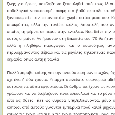
ζωής για ήρωες, κατέληξε να ξεπουληθεί από τους ίδιο
παθολογικό ναρκισσισμό, ακόμη πιο βαθύ σκοτάδι και α
ξανασκεφτείς τον «επαναστάτη χωρίς αιτία» μέσα σου. Κ
αποκρύπτει, αλλά την τονίζει κιόλας. Αποστολή που α
οποίος τη φέρνει σε πέρας στην εντέλεια. Ναι, δείτε την τα
αυτός σημαίνει. Αν ήμασταν στη δεκαετία του ’70 θα ήτα
αλλά η πληθώρα παραγωγών και ο αδιανόητος αντα
περιλαμβάνοντας βέβαια και τις μεγάλες τηλεοπτικές παρ
σημασία, όπως αυτή η ταινία.
Πολλά μπράβο επίσης για την ανασύσταση των εποχών, όχι 
όχι ένα ή δύο χρόνια. Υπάρχει ατελείωτο οικονομικό αδι
αυτοκίνητα, άδεια εργοστάσια. Οι άνθρωποι έχουν ως κοιν
γράφουν και να διαβάζουν, είναι αλκοολικοί και το μόνο «
είτε ως θύτες, είτε ως θύματα. Επιβεβαιώνονται μόνο α
κάποιοι από αυτούς γίνονται εμπειρικά πολύ καλοί μηχανι
καθώς τις έχουν φτιάξει ή τις έχουν τροποποιήσει μόνοι τ