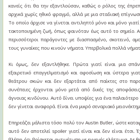
κανείς ότι θα την εξαντλούσαν, καθώς ο ρόλος της έπρε
αρχικά χωρίς ηθικό φραγμό, αλλά με μια σταδιακή επίγνωση
Το οποίο άρχισε να γίνεται αντιληπτό μόνο και μόνο γιατί
τακτοποιημένη ζωή, όπως φαινόταν έως αυτό το σημείο. Αυ
περισσότεροι παράγοντες με διασπασμένο, σκοτεινό, αμ
τους γυναίκες που κινούν νήματα. Υπερβολικά πολλά νήματ
Κι όμως, δεν εξαντλήθηκε. Πρώτα γιατί είναι μια σπά
εξαιρετικό επαγγελματισμό και αφοσίωση και ύστερα γιατ
θεάτρου σκιών και δεν εξαρτάται από παίκτες στο παρα
συνέπειες έρχονται μόνο μετά από δικές της αποφάσει
άγνοιας κινδύνου. Αυτό δίνει υποψίες για ένα παλαιότερ
δεν γίνεται αναφορά. Είναι ένα μικρό σεναριακό μειονέκτημ
Επηρεάζει μάλιστα τόσο πολύ τον Austin Butler, ώστε καταφ
αυτό δεν αποτελεί spoiler γιατί είναι και δεν είναι έτσι.
βλέπει ότι βρίσκεται αντιμέτωπη με εγγενές ελάττωμα. Δε θα 