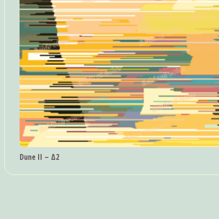
Dune II – Δ2