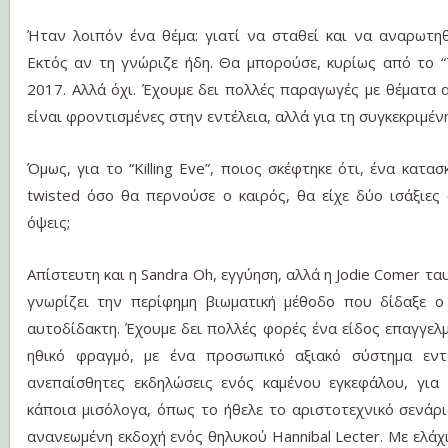
Ήταν λοιπόν ένα θέμα: γιατί να σταθεί και να αναρωτηθεί 
Εκτός αν τη γνώριζε ήδη. Θα μπορούσε, κυρίως από το “T
2017. Αλλά όχι. Έχουμε δει πολλές παραγωγές με θέματα 
είναι φροντισμένες στην εντέλεια, αλλά για τη συγκεκριμέν
Όμως, για το “Killing Eve”, ποιος σκέφτηκε ότι, ένα κατα
twisted όσο θα περνούσε ο καιρός, θα είχε δύο ισάξιες
όψεις;
Απίστευτη και η Sandra Oh, εγγύηση, αλλά η Jodie Comer τα
γνωρίζει την περίφημη βιωματική μέθοδο που δίδαξε ο St
αυτοδίδακτη. Έχουμε δει πολλές φορές ένα είδος επαγγε
ηθικό φραγμό, με ένα προσωπικό αξιακό σύστημα εντε
ανεπαίσθητες εκδηλώσεις ενός καμένου εγκεφάλου, για
κάποια μισόλογα, όπως το ήθελε το αριστοτεχνικό σενάρι
ανανεωμένη εκδοχή ενός θηλυκού Hannibal Lecter. Με ελά