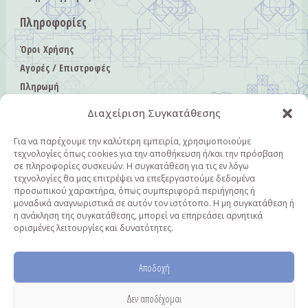
Πληροφορίες
Όροι Χρήσης
Αγορές / Επιστροφές
Πληρωμή
Αποστολή
Διαχείριση Συγκατάθεσης
Πολιτική Απορρήτου
Πολιτική Cookies
Για να παρέχουμε την καλύτερη εμπειρία, χρησιμοποιούμε
τεχνολογίες όπως cookies για την αποθήκευση ή/και την πρόσβαση
Επικοινωνία
σε πληροφορίες συσκευών. Η συγκατάθεση για τις εν λόγω
τεχνολογίες θα μας επιτρέψει να επεξεργαστούμε δεδομένα
Επικοινωνία
προσωπικού χαρακτήρα, όπως συμπεριφορά περιήγησης ή
μοναδικά αναγνωριστικά σε αυτόν τον ιστότοπο. Η μη συγκατάθεση ή
+30 6940362482
η ανάκληση της συγκατάθεσης, μπορεί να επηρεάσει αρνητικά
ορισμένες λειτουργίες και δυνατότητες.
info@fieldsofcolor.gr
Αποδοχή
Δεν αποδέχομαι