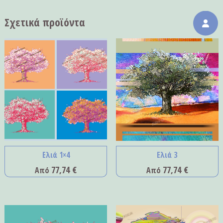
Σχετικά προϊόντα
Ελιά 1×4
Ελιά 3
77,74
€
77,74
€
Από
Από