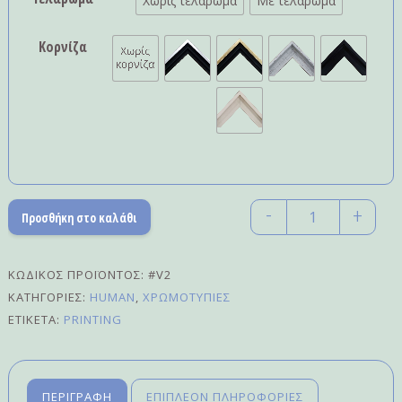
Χωρίς τελάρωμα
Με τελάρωμα
Κορνίζα
-
+
Προσθήκη στο καλάθι
Quantity
ΚΩΔΙΚΌΣ ΠΡΟΪΌΝΤΟΣ:
#V2
ΚΑΤΗΓΟΡΊΕΣ:
HUMAN
,
ΧΡΩΜΟΤΥΠΊΕΣ
ΕΤΙΚΈΤΑ:
PRINTING
ΠΕΡΙΓΡΑΦΉ
ΕΠΙΠΛΈΟΝ ΠΛΗΡΟΦΟΡΊΕΣ