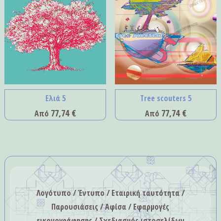
Ελιά 5
Tree scouters 5
77,74
€
77,74
€
Από
Από
Λογότυπο / Έντυπο / Εταιρική ταυτότητα /
Παρουσιάσεις / Αφίσα / Εφαρμογές
εικονογράφησης / Σχεδιασμός ιστοσελίδων