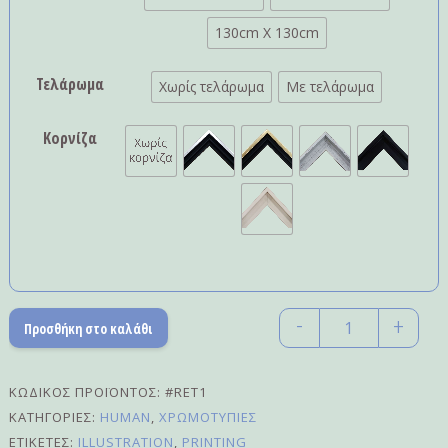
130cm X 130cm
Τελάρωμα
Χωρίς τελάρωμα
Με τελάρωμα
Κορνίζα
-
+
Προσθήκη στο καλάθι
Quantity
ΚΩΔΙΚΌΣ ΠΡΟΪΌΝΤΟΣ:
#RET1
ΚΑΤΗΓΟΡΊΕΣ:
HUMAN
,
ΧΡΩΜΟΤΥΠΊΕΣ
ΕΤΙΚΈΤΕΣ:
ILLUSTRATION
,
PRINTING