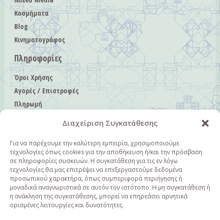
Κοσμήματα
Blog
Κινηματογράφος
Πληροφορίες
Όροι Χρήσης
Αγορές / Επιστροφές
Πληρωμή
Αποστολή
Διαχείριση Συγκατάθεσης
Πολιτική Απορρήτου
Πολιτική Cookies
Για να παρέχουμε την καλύτερη εμπειρία, χρησιμοποιούμε
τεχνολογίες όπως cookies για την αποθήκευση ή/και την πρόσβαση
Επικοινωνία
σε πληροφορίες συσκευών. Η συγκατάθεση για τις εν λόγω
τεχνολογίες θα μας επιτρέψει να επεξεργαστούμε δεδομένα
Επικοινωνία
προσωπικού χαρακτήρα, όπως συμπεριφορά περιήγησης ή
μοναδικά αναγνωριστικά σε αυτόν τον ιστότοπο. Η μη συγκατάθεση ή
+30 6940362482
η ανάκληση της συγκατάθεσης, μπορεί να επηρεάσει αρνητικά
ορισμένες λειτουργίες και δυνατότητες.
info@fieldsofcolor.gr