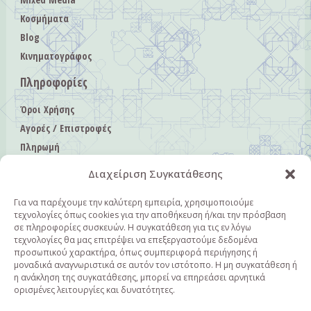
Κοσμήματα
Blog
Κινηματογράφος
Πληροφορίες
Όροι Χρήσης
Αγορές / Επιστροφές
Πληρωμή
Αποστολή
Διαχείριση Συγκατάθεσης
Πολιτική Απορρήτου
Πολιτική Cookies
Για να παρέχουμε την καλύτερη εμπειρία, χρησιμοποιούμε
τεχνολογίες όπως cookies για την αποθήκευση ή/και την πρόσβαση
Επικοινωνία
σε πληροφορίες συσκευών. Η συγκατάθεση για τις εν λόγω
τεχνολογίες θα μας επιτρέψει να επεξεργαστούμε δεδομένα
Επικοινωνία
προσωπικού χαρακτήρα, όπως συμπεριφορά περιήγησης ή
μοναδικά αναγνωριστικά σε αυτόν τον ιστότοπο. Η μη συγκατάθεση ή
+30 6940362482
η ανάκληση της συγκατάθεσης, μπορεί να επηρεάσει αρνητικά
ορισμένες λειτουργίες και δυνατότητες.
info@fieldsofcolor.gr