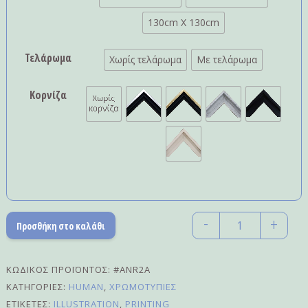
130cm X 130cm
Τελάρωμα
Χωρίς τελάρωμα
Με τελάρωμα
Κορνίζα
-
+
Προσθήκη στο καλάθι
Quantity
ΚΩΔΙΚΌΣ ΠΡΟΪΌΝΤΟΣ:
#ANR2A
ΚΑΤΗΓΟΡΊΕΣ:
HUMAN
,
ΧΡΩΜΟΤΥΠΊΕΣ
ΕΤΙΚΈΤΕΣ:
ILLUSTRATION
,
PRINTING