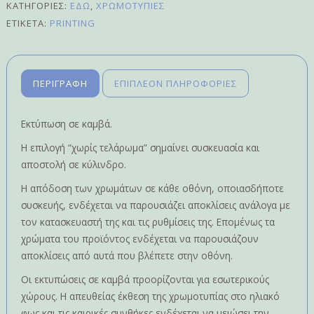
ΚΑΤΗΓΟΡΊΕΣ:
ΕΔΏ
,
ΧΡΩΜΟΤΥΠΊΕΣ
ΕΤΙΚΈΤΑ:
PRINTING
ΠΕΡΙΓΡΑΦΉ
ΕΠΙΠΛΈΟΝ ΠΛΗΡΟΦΟΡΊΕΣ
Εκτύπωση σε καμβά.
Η επιλογή “χωρίς τελάρωμα” σημαίνει συσκευασία και
αποστολή σε κύλινδρο.
Η απόδοση των χρωμάτων σε κάθε οθόνη, οποιασδήποτε
συσκευής, ενδέχεται να παρουσιάζει αποκλίσεις ανάλογα με
τον κατασκευαστή της και τις ρυθμίσεις της. Επομένως τα
χρώματα του προϊόντος ενδέχεται να παρουσιάζουν
αποκλίσεις από αυτά που βλέπετε στην οθόνη.
Οι εκτυπώσεις σε καμβά προορίζονται για εσωτερικούς
χώρους. Η απευθείας έκθεση της χρωμοτυπίας στο ηλιακό
φως και τις καιρικές συνθήκες ενδέχεται να μειώσει την