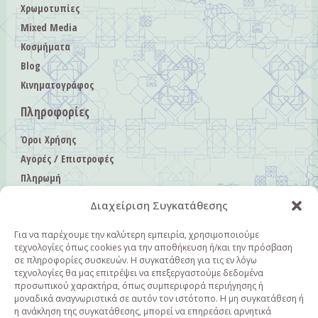
Χρωμοτυπίες
Mixed Media
Κοσμήματα
Blog
Κινηματογράφος
Πληροφορίες
Όροι Χρήσης
Αγορές / Επιστροφές
Πληρωμή
Αποστολή
Διαχείριση Συγκατάθεσης
Πολιτική Απορρήτου
Πολιτική Cookies
Για να παρέχουμε την καλύτερη εμπειρία, χρησιμοποιούμε
τεχνολογίες όπως cookies για την αποθήκευση ή/και την πρόσβαση
Επικοινωνία
σε πληροφορίες συσκευών. Η συγκατάθεση για τις εν λόγω
τεχνολογίες θα μας επιτρέψει να επεξεργαστούμε δεδομένα
Επικοινωνία
προσωπικού χαρακτήρα, όπως συμπεριφορά περιήγησης ή
μοναδικά αναγνωριστικά σε αυτόν τον ιστότοπο. Η μη συγκατάθεση ή
+30 6940362482
η ανάκληση της συγκατάθεσης, μπορεί να επηρεάσει αρνητικά